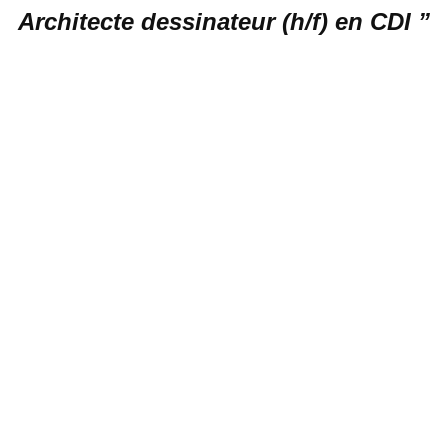
Architecte dessinateur (h/f) en CDI ”
ales ?
a direction, vous serez en charge de?:
ner le pôle dessin du cabinet.
 de permis de construire et autres autorisations administratives.
 modélisations 3D sur Allplan et MIAO,
ssement et développer l’utilisation des logiciels ALL SYSTEM
iorer notre process, d’augmenter notre productivité et maintenir 
 au développement de notre bibliothèque d’objets et de détails
l recherché ?
cture ou dessin technique (Bac+2 à Bac+5)
érience
s logiciel Allplan et All system MIAO