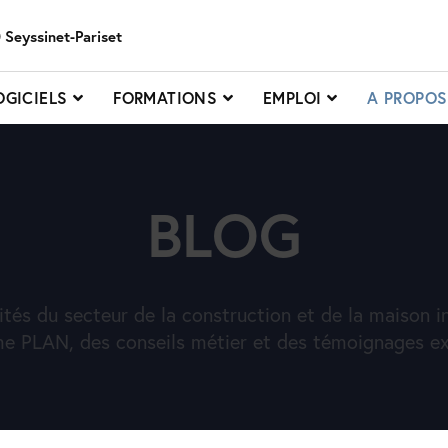
 Seyssinet-Pariset
OGICIELS
FORMATIONS
EMPLOI
A PROPO
BLOG
ités du secteur de la construction et de la maison in
e PLAN, des conseils métier et des témoignages exc