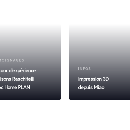
MOIGNAGES
INFOS
our d'expérience
sons Raschitelli
Impression 3D
ec Home PLAN
depuis Miao