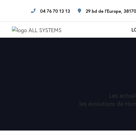
04 76 70 13 13
29 bd de l'Europe, 38170
L
Les actual
les évolutions de Hom