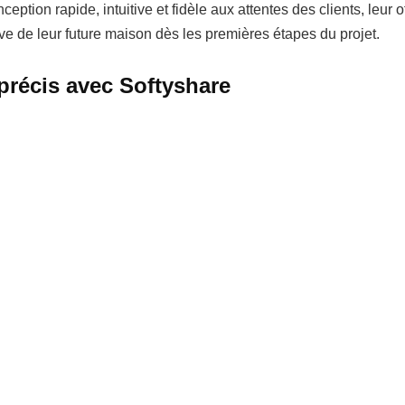
ception rapide, intuitive et fidèle aux attentes des clients, leur o
ve de leur future maison dès les premières étapes du projet.
précis avec Softyshare
hare assure un chiffrage détaillé et fiable, ce qui permet à l'ent
ser ses marges. Ce gain de précision renforce également la tra
e relation de confiance essentielle dans le secteur de la construc
s concrets pour Les Maisons Raschitell
e conception et un chiffrage plus rapides pour mieux répondre
ion : les clients se projettent plus facilement grâce aux plans et
ts : un chiffrage précis.
ne transition fluide entre la conception et la réalisation du projet.