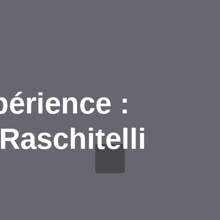
périence :
Raschitelli