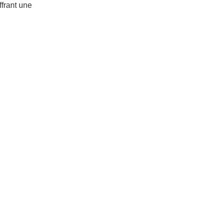
ffrant une
reprise de maîtriser
nsparence avec les
tion.
i
 aux demandes des
 visuels détaillés.