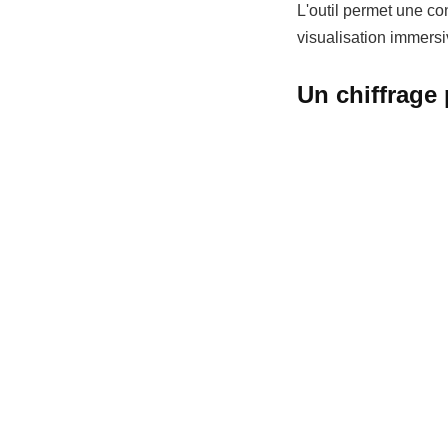
L'outil permet une con
visualisation immersi
Un chiffrage 
En complément, Softys
ses coûts et d'optimi
clients, instaurant un
Les bénéfice
- Gain de temps : un
clients.
- Meilleure communicat
- Optimisation des coû
- Efficacité accrue : u